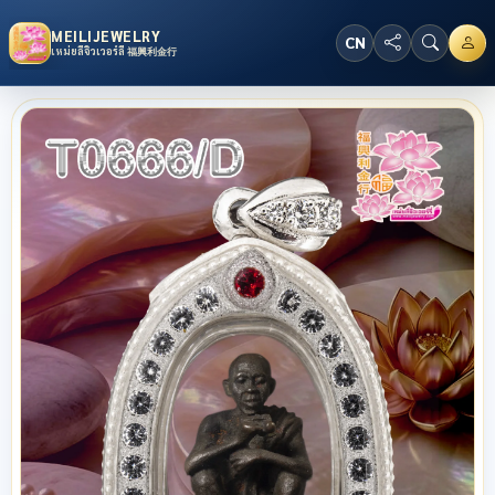
MEILIJEWELRY
CN
เหม่ยลี่จิวเวอร์ลี่ 福興利金行