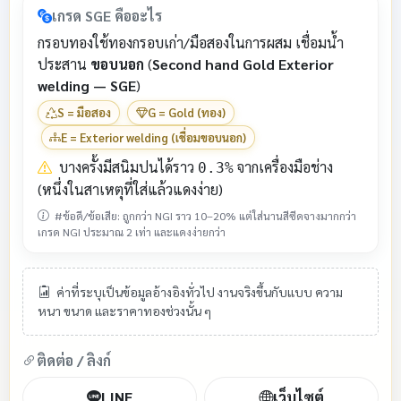
เกรด SGE คืออะไร
กรอบทองใช้ทองกรอบเก่า/มือสองในการผสม เชื่อมน้ำ
ประสาน
ขอบนอก
(
Second hand Gold Exterior
welding — SGE
)
S = มือสอง
G = Gold (ทอง)
E = Exterior welding (เชื่อมขอบนอก)
บางครั้งมีสนิมปนได้ราว
จากเครื่องมือช่าง
0.3%
(หนึ่งในสาเหตุที่ใส่แล้วแดงง่าย)
#ข้อดี/ข้อเสีย: ถูกกว่า NGI ราว 10–20% แต่ใส่นานสีซีดจางมากกว่า
เกรด NGI ประมาณ 2 เท่า และแดงง่ายกว่า
ค่าที่ระบุเป็นข้อมูลอ้างอิงทั่วไป งานจริงขึ้นกับแบบ ความ
หนา ขนาด และราคาทองช่วงนั้น ๆ
ติดต่อ / ลิงก์
LINE
เว็บไซต์