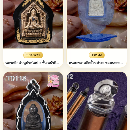
T0407/1
T0146
พลาสติกดำ หูบัวสโลป 2 ชั้น หน้าติดลายหล่อ เนื้อตามระบุ หูสามารถเปลี่ยนได้
กรอบพลาสติกตั้งหน้ารถ ขอบนอกลายกนกสีตามสั่ง กรอบในทรงหยดน้ำยิงลายและชื่อตามสั่ง ฐานบัวสวมฐานสี่เหลี่ยม