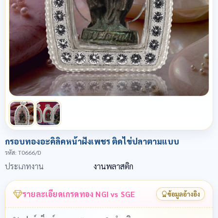
กรอบทองอะคิลิคหน้าฝังเพชร ติดไข่ปลาตามแบบ
รหัส
: T0666/D
ประเภทงาน
งานพลาสติก
รายละเอียดเกรดทอง NGI vs SGE
ข้อมูลอ้างอิง