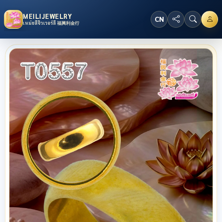
MEILIJEWELRY
CN
เหม่ยลี่จิวเวอร์ลี่ 福興利金行