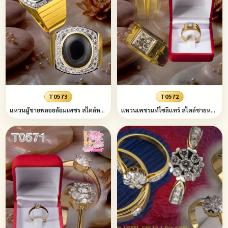
T0573
T0572
แหวนผู้ชายพลอยล้อมเพชร สไตล์หรู แบบฝังหุ้ม (ขอบทรง4เหลี่ยมบนล่างมล) ข้างลายเส้นขัดมัน
แหวนเพชรแท้โซลิแทร์ สไตล์ชายหรูหรูหรา ขวัญวันวาเลนไทน์ เครื่องประดับ แหวนแต่งงาน งานเลี้ยง