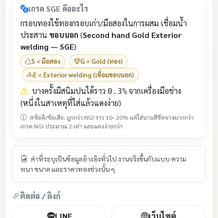
เกรด SGE คืออะไร
กรอบทองใช้ทองกรอบเก่า/มือสองในการผสม เชื่อมน้ำ
ประสาน
ขอบนอก
(
Second hand Gold Exterior
welding — SGE
)
S = มือสอง
G = Gold (ทอง)
E = Exterior welding (เชื่อมขอบนอก)
บางครั้งมีสนิมปนได้ราว
จากเครื่องมือช่าง
0.3%
(หนึ่งในสาเหตุที่ใส่แล้วแดงง่าย)
#ข้อดี/ข้อเสีย: ถูกกว่า NGI ราว 10–20% แต่ใส่นานสีซีดจางมากกว่า
เกรด NGI ประมาณ 2 เท่า และแดงง่ายกว่า
ค่าที่ระบุเป็นข้อมูลอ้างอิงทั่วไป งานจริงขึ้นกับแบบ ความ
หนา ขนาด และราคาทองช่วงนั้น ๆ
ติดต่อ / ลิงก์
LINE
เว็บไซต์