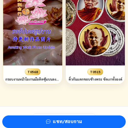
T0568
T0515
กรอบงานหน้าโองานมือติดซุ้มบนลงยาบนล่างหลากสีหน้าลายแข้งสิงห์ข้างลายไทย
คิ้วกันแตกขอบข้างพระ ขัดเงาทั้งองค์
© 2026 Meilijewelry —
สงวนลิขสิทธิ์
แชท/สอบถาม