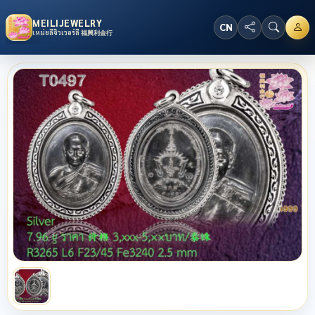
MEILIJEWELRY
CN
เหม่ยลี่จิวเวอร์ลี่ 福興利金行