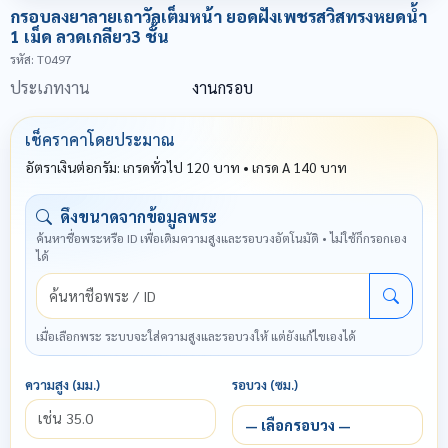
กรอบลงยาลายเถาวัลเต็มหน้า ยอดฝังเพชรสวิสทรงหยดน้ำ
1 เม็ด ลวดเกลียว3 ชั้น
รหัส
: T0497
ประเภทงาน
งานกรอบ
เช็คราคาโดยประมาณ
อัตราเงินต่อกรัม
:
เกรดทั่วไป
120
บาท
•
เกรด A
140
บาท
ดึงขนาดจากข้อมูลพระ
ค้นหาชื่อพระหรือ ID เพื่อเติมความสูงและรอบวงอัตโนมัติ • ไม่ใช้ก็กรอกเอง
ได้
เมื่อเลือกพระ ระบบจะใส่ความสูงและรอบวงให้ แต่ยังแก้ไขเองได้
ความสูง (มม.)
รอบวง (ซม.)
— เลือกรอบวง —