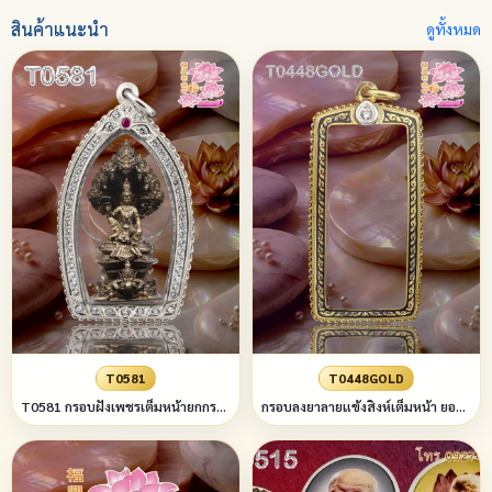
สินค้าแนะนำ
ดูทั้งหมด
T0581
T0448GOLD
T0581 กรอบฝังเพชรเต็มหน้ายกกระเบาะเพชรทรงใบไม้บนล่าง(สีพลอยตามสั่ง) ข้างลวดเกลียวสามชั้น
กรอบลงยาลายแข้งสิงห์เต็มหน้า ยอดฝังเพชรทรงหยดน้ำ 1 เม็ด ข้างลวดเกลียว 3 ชั้น