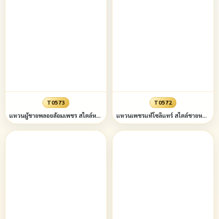
T0573
T0572
แหวนผู้ชายพลอยล้อมเพชร สไตล์หรู แบบฝังหุ้ม (ขอบทรง4เหลี่ยมบนล่างมล) ข้างลายเส้นขัดมัน
แหวนเพชรแท้โซลิแทร์ สไตล์ชายหรูหรูหรา ขวัญวันวาเลนไทน์ เครื่องประดับ แหวนแต่งงาน งานเลี้ยง