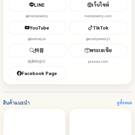
LINE
เว็บไซต์
@meilijewelry
meilijewelry.com
YouTube
TikTok
@teehatyai
@meilijewelry1
抖音
พระเอเซีย
福興利金行
praasia.com
Facebook Page
สินค้าแนะนำ
ดูทั้งหมด