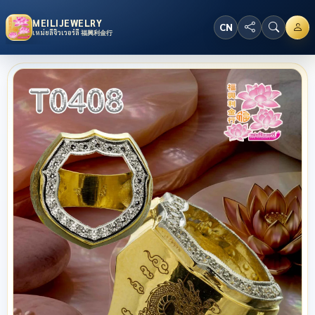
MEILIJEWELRY
CN
เหม่ยลี่จิวเวอร์ลี่ 福興利金行