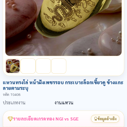
แหวนทรงโล่ หน้าฝังเพชรรอบ กระเบาะล็อกเขี้ยวคู ข้างแกะ
ลายตามระบุ
รหัส
: T0408
ประเภทงาน
งานแหวน
รายละเอียดเกรดทอง NGI vs SGE
ข้อมูลอ้างอิง