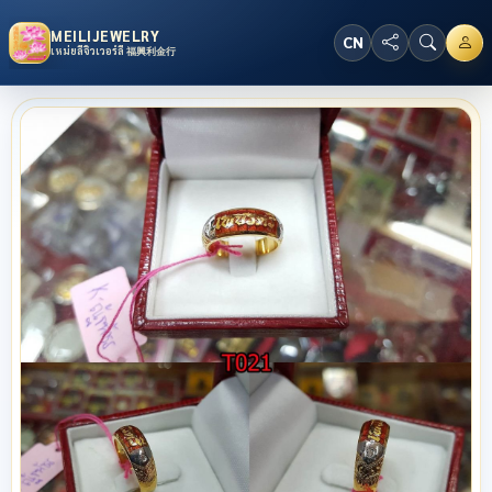
MEILIJEWELRY
CN
เหม่ยลี่จิวเวอร์ลี่ 福興利金行