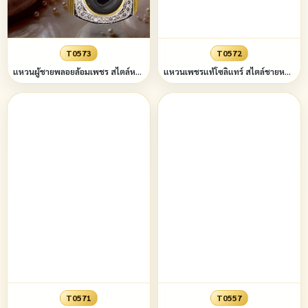
T0573
T0572
แหวนผู้ชายพลอยล้อมเพชร สไตล์หรู แบบฝังหุ้ม (ขอบทรง4เหลี่ยมบนล่างมล) ข้างลายเส้นขัดมัน
แหวนเพชรแท้โซลิแทร์ สไตล์ชายหรูหรูหรา ขวัญวันวาเลนไทน์ เครื่องประดับ แหวนแต่งงาน งานเลี้ยง
T0571
T0557