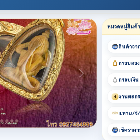
หมวดหมู่สินค้
สินค้าจา
กรอบทอง
กรอบเงิน
งานตะกรุ
ง
แหวน/จี้