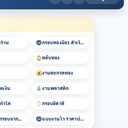
า
กร้าน
กรอบทองมือ1 สำเร็จรูป
ตลับทอง
งานตะกรุดทอง
ง
ดเงิน
งานพลาสติก
/กำไล
กรอบอิตาลี
เช็คราคากรอบจากชื่อพระ
แบบงานไว ราคาประหยัด