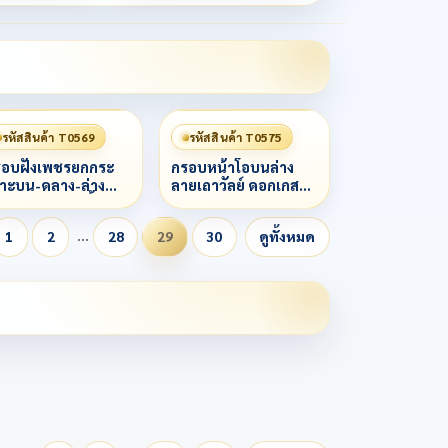
รหัสสินค้า T0569
รหัสสินค้า T0575
รอบฝังเพชรยกกระ
​กรอบหน้าโอบนล่าง
าะบน-ดลาง-ล่าง
ลายเถาวัลย์ ดอกเกสร
อดบนทางยอดน้ำ
บนล่างตามแบบ กลาง
ญ่ หูและขอบในติด
ลายทรายแกะลายตา
…
1
2
28
29
30
ดูทั้งหมด
ดเกลียว ตรงกลาง
ม้า ข้างและหลังลาย
ดเงา แผ่นหลังแกะ
ไทย
ยไทยแข้งสิงห์ ข้าง
ดเกลียวไข่ปลา