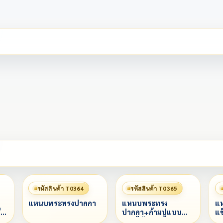
รหัสสินค้า T0364
รหัสสินค้า T0365
แหนบพระทรงปากกา
แหนบพระทรง
แห
ี
ปากกา+ก้ามปูแบบ
แข
หมุนได้