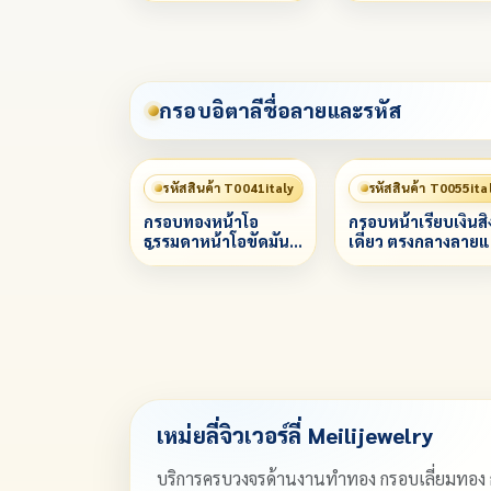
กรอบอิตาลีชื่อลายและรหัส
รหัสสินค้า T0041italy
รหัสสินค้า T0055ita
กรอบทองหน้าโอ
กรอบหน้าเรียบเงินสิ
ธรรมดาหน้าโอขัดมัน
เดี่ยว ตรงกลางลายแ
ทั้งองค์
สิงห์ ล่างแกะลาย
พญานาค (คัดลอก)
เหม่ยลี่จิวเวอร์ลี่ Meilijewelry
บริการครบวงจรด้านงานทำทอง กรอบเลี่ยมทอง