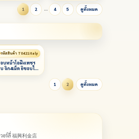
…
1
2
4
5
ดูทั้งหมด
รหัสสินค้า T0421italy
อบหน้าโอฝังเพชร
บ จิก4เม็ด ยิขอบไม่
ุบทองคำขาว
1
2
ดูทั้งหมด
ิวเวอร์ลี่ 福興利金店