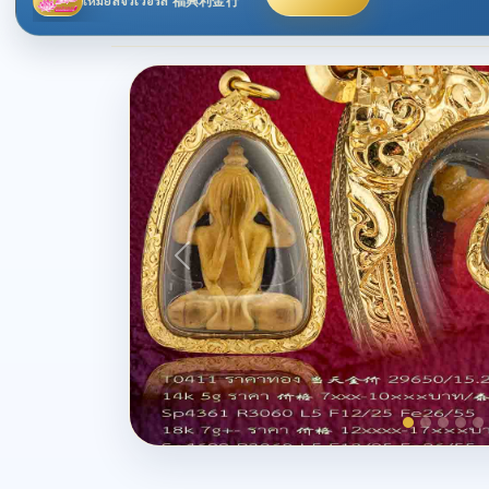
เหม่ยลี่จิวเวอร์ลี่ 福興利金行