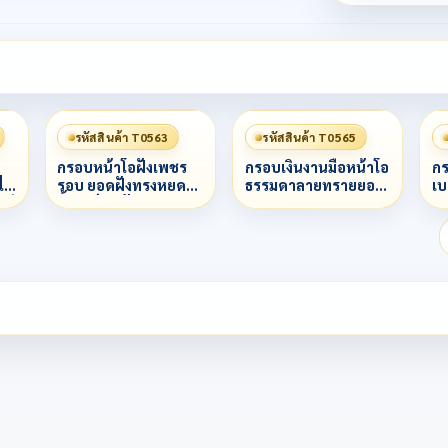
รหัสสินค้า T0563
รหัสสินค้า T0565
กรอบหน้าโอฝังเพชร
กรอบเงินงานมือหน้าโอ
ก
ม่
รอบ ยอดฝังทรงหยด
ธรรมดาลายทรายยอด
เบ
สี
น้ำ1 เม็มด ฝังแบบตา
ติดดิกเกสร
ย
ม้า ยิขอบชุบ
ให
าง
ทองคำขาว ข้างลวด
ลว
ส
เกลียว3ชั้น
ขั
ง
ลา
าง
ลว