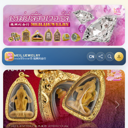
MEILIJEWELRY
CN
เหม่ยลี่จิวเวอร์ลี่ 福興利金行