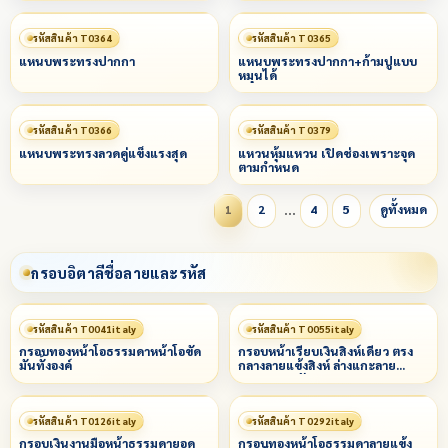
รหัสสินค้า T0364
รหัสสินค้า T0365
แหนบพระทรงปากกา
แหนบพระทรงปากกา+ก้ามปูแบบ
หมุนได้
รหัสสินค้า T0366
รหัสสินค้า T0379
แหนบพระทรงลวดคู่แข็งแรงสุด
แหวนหุ้มแหวน เปิดช่องเพราะจุด
ตามกำหนด
…
1
2
4
5
ดูทั้งหมด
กรอบอิตาลีชื่อลายและรหัส
รหัสสินค้า T0041italy
รหัสสินค้า T0055italy
กรอบทองหน้าโอธรรมดาหน้าโอขัด
กรอบหน้าเรียบเงินสิงห์เดี่ยว ตรง
มันทั้งองค์
กลางลายแข้งสิงห์ ล่างแกะลาย
พญานาค (คัดลอก)
รหัสสินค้า T0126italy
รหัสสินค้า T0292italy
กรอบเงินงานมือหน้าธรรมดายอด
กรอบทองหน้าโอธรรมดาลายแข้ง