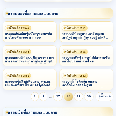
กรอบทองชื่อลายและแบบลาย
รหัสสินค้า T0546
รหัสสินค้า T0551
กรอบหน้าโอติดซุ้มหัวครุฑลายหล่อ
กรอบหน้าโอฉลุลายเถาวั ฉลุลาย
ลายไทยทั้งกรอบ ตามแบบ
เถาวัลย์ ฉลุ หน้าฝังพลอย5 เม็ดสี
ตามสั่ง กลางลวดไข่ปลา ข้างลวด
ไข่ปลาผสมหลอด
รหัสสินค้า T0554
รหัสสินค้า T0556
กรอบทองหน้าโอ บนฝังเพชรทรงตา
กรอบทองติดซุ้ม ลวดไข่ปลาสามชั้น
ม้ายอดทรงหยดน้ำ ล่างฝังเพชรผสม
หน้าไข่ปลาหลังลายไทย
พญานาค พลอยสีตามสั่ง ขัดมันทั้ง
องค์
รหัสสินค้า T0561
รหัสสินค้า T0562
กรอบยกซุ้มสิงค์เดี่ยวลงยาตาและ
กรอบหน้าโอติดซุ้ม บนลาย
เขี้ยวฝังเพชร ฝังเพชรครึ่งล่างครึ่ง
เถาวัลย์+เกสรล่างลาย
บนลายาเถาวัลย์ สียาตามสั่ง ข้าง
พญานาค+สามเหลี่ยมลงยาหลักสี
ลวดเกลียว1เส้นลานไทย
บนล่าง กลางซิกแซก+ลายแข้งสิงค์
…
ข้างแกะลาย
1
2
27
28
29
30
ดูทั้งหมด
กรอบเงินชื่อลายและแบบลาย