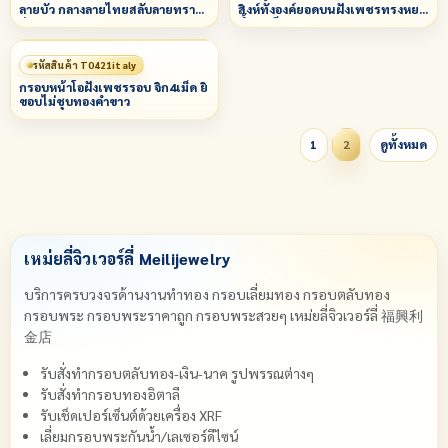
ลายบัว กลางลายไทยสลับลายทราย
สิงห์ทั้งองค์ยอดบนฝังเพชรทรงหยด
ล่างลายพญานาค
น้ำ 1 เม็ด
รหัสสินค้า T0421italy
กรอบหน้าโอฝังเพชรรอบ จิก4เม็ด ยิ
ขอบไม่ชุบทองคำขาว
1
2
ดูทั้งหมด
เหม่ยลี่จิวเวอร์ลี่ Meilijewelry
บริการครบวงจรด้านงานทำทอง กรอบเลี่ยมทอง กรอบตลับทอง
กรอบพระ กรอบพระราคาถูก กรอบพระสวยๆ เหม่ยลี่จิวเวอร์ลี่ 福興利
金店
รับสั่งทำกรอบตลับทอง-เงิน-นาค รูปพรรณต่างๆ
รับสั่งทำกรอบทองอิตาลี
รับเช็ดเปอร์เซ็นต์ด้วยเครื่อง XRF
เลี่ยมกรอบพระกันน้ำ/เลเซอร์ดีไซน์