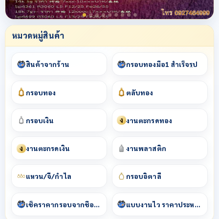
หมวดหมู่สินค้า
สินค้าจากร้าน
กรอบทองมือ1 สำเร็จรูป
กรอบทอง
ตลับทอง
ง
กรอบเงิน
งานตะกรุดทอง
ง
งานตะกรุดเงิน
งานพลาสติก
แหวน/จี้/กำไล
กรอบอิตาลี
เช็คราคากรอบจากชื่อพระ
แบบงานไว ราคาประหยัด