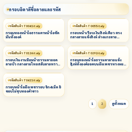
กรอบอิตาลีชื่อลายและรหัส
รหัสสินค้า T0041italy
รหัสสินค้า T0055italy
กรอบทองหน้าโอธรรมดาหน้าโอขัด
กรอบหน้าเรียบเงินสิงห์เดี่ยว ตรง
มันทั้งองค์
กลางลายแข้งสิงห์ ล่างแกะลาย
พญานาค (คัดลอก)
รหัสสินค้า T0126italy
รหัสสินค้า T0292italy
กรอบเงินงานมือหน้าธรรมดายอด
กรอบทองหน้าโอธรรมดาลายแข้ง
ลายบัว กลางลายไทยสลับลายทราย
สิงห์ทั้งองค์ยอดบนฝังเพชรทรงหยด
ล่างลายพญานาค
น้ำ 1 เม็ด
รหัสสินค้า T0421italy
กรอบหน้าโอฝังเพชรรอบ จิก4เม็ด ยิ
ขอบไม่ชุบทองคำขาว
1
2
ดูทั้งหมด