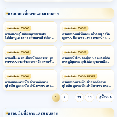
กรอบทองชื่อลายและแบบลาย
รหัสสินค้า T0000
รหัสสินค้า T0001
กรอบลายสุโขทัยฉลุเพชรผสม
กรอบทองหน้าโอลงยาดำลายเถาวัล
ไข่ปลาหูเพชรกระต่ายลวดไข่ปลา 3
ยอดบนฝังเพชรCzทรงหยดน้ำ 1 ม็ด
ชั้น
ข้างลวดเกลียว 3 ชั้น
รหัสสินค้า T0002
รหัสสินค้า T0003
กรอบฝังเพชรเต็มหน้ายกกระเบาะ
กรอบหน้าโอนติดซุ้มบนล่าง สิงห์ต่อ
เพชรบนล่าง ข้างลวดเกลียวสามชั้น
ลายหูติดลวด ตาสิงห์พญานาคฝัง
น
เพชร ข้างลวดไข่ปลาผสมหลอด
รหัสสินค้า T0004
รหัสสินค้า T0004SILVER
กรอบทองทรงหัวเต่าลวดดัดลาย
กรอบทองทรงหัวเต่าลวดดัดลาย
สุโขทัย หูลวด หัวเต่าฝังเพชร ตรง
สุโขทัย หูลวด หัวเต่าฝังเพชร ตรง
กลางยกกนฝระเบาะฝันเพชร
กลางยกกนฝระเบาะฝันเพชร
…
1
2
29
30
ดูทั้งหมด
กรอบเงินชื่อลายและแบบลาย