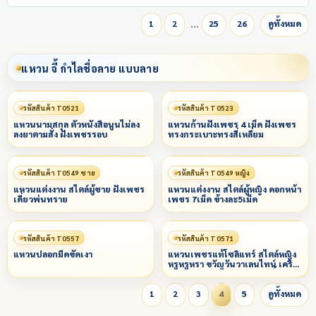
…
1
2
25
26
ดูทั้งหมด
แหวน จี้ กำไลชื่อลาย แบบลาย
รหัสสินค้า T0521
รหัสสินค้า T0523
แหวนนามสกุล ตัวหนังสือนูนไม่ลง
แหวนก้านฝังเพชร 4 เม็ด ฝังเพชร
ลงยาตามสั่ง ฝังเพชรรอบ
ทรงกระเบาะทรงสี่เหลี่ยม
รหัสสินค้า T0549 ชาย
รหัสสินค้า T0549 หญิง
แหวนแต่งงาน สไตล์ผู้ชาย ฝังเพชร
แหวนแต่งงาน สไตล์ผู้หญิง ดอกหน้า
เดี่ยวพ่นทราย
เพชร 7เม็ด ข้างละ5เม็ด
รหัสสินค้า T0557
รหัสสินค้า T0571
แหวนปลอกมีดขัดเงา
แหวนเพชรแท้โซลิแทร์ สไตล์หญิง
หรูหรูหรา ขวัญวันวาเลนไทน์ เครื่อง
ประดับ แหวนแต่งงาน งานเลี้ยง
1
2
3
4
5
ดูทั้งหมด