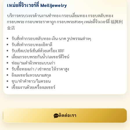
เหม่ยลี่จิวเวอร์ลี่ Meilijewelry
บริการครบวงจรด้านงานทำทอง กรอบเลี่ยมทอง กรอบตลับทอง
กรอบพระ กรอบพระราคาถูก กรอบพระสวยๆ เหม่ยลี่จิวเวอร์ลี่ 福興利
金店
รับสั่งทำกรอบตลับทอง-เงิน-นาค รูปพรรณต่างๆ
รับสั่งทำกรอบทองอิตาลี
รับเช็ดเปอร์เซ็นต์ด้วยเครื่อง XRF
เลี่ยมกรอบพระกันน้ำ/เลเซอร์ดีไซน์
ซ่อม/รมดำผิวพระแบบเก่า
รับซื้อทองเก่า / เช่าพระ ให้ราคาสูง
ยิงเลเซอร์แหวนนามสกุล
ชุบ/ทำคำขาว/ไมครอน
เชื่อมงานด้วยเครื่องเลเซอร์
ติดต่อเรา