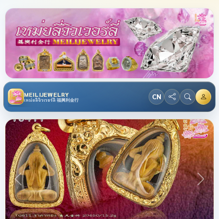
MEILIJEWELRY
CN
เหม่ยลี่จิวเวอร์ลี่ 福興利金行