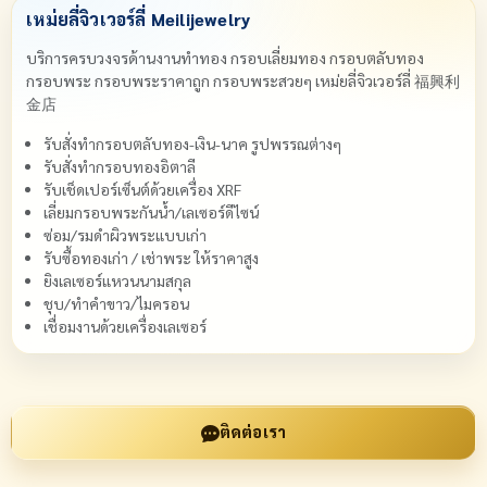
เหม่ยลี่จิวเวอร์ลี่ Meilijewelry
บริการครบวงจรด้านงานทำทอง กรอบเลี่ยมทอง กรอบตลับทอง
กรอบพระ กรอบพระราคาถูก กรอบพระสวยๆ เหม่ยลี่จิวเวอร์ลี่ 福興利
金店
รับสั่งทำกรอบตลับทอง-เงิน-นาค รูปพรรณต่างๆ
รับสั่งทำกรอบทองอิตาลี
รับเช็ดเปอร์เซ็นต์ด้วยเครื่อง XRF
เลี่ยมกรอบพระกันน้ำ/เลเซอร์ดีไซน์
ซ่อม/รมดำผิวพระแบบเก่า
รับซื้อทองเก่า / เช่าพระ ให้ราคาสูง
ยิงเลเซอร์แหวนนามสกุล
ชุบ/ทำคำขาว/ไมครอน
เชื่อมงานด้วยเครื่องเลเซอร์
ติดต่อเรา