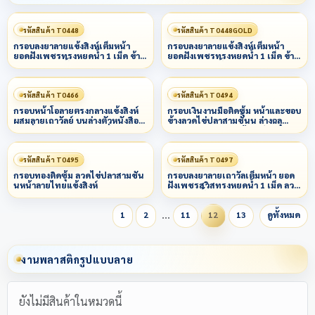
รหัสสินค้า T0448
รหัสสินค้า T0448GOLD
กรอบลงยาลายแข้งสิงห์เต็มหน้า
กรอบลงยาลายแข้งสิงห์เต็มหน้า
ยอดฝังเพชรทรงหยดน้ำ 1 เม็ด ข้าง
ยอดฝังเพชรทรงหยดน้ำ 1 เม็ด ข้าง
ลวดเกลียว 3 ชั้น
ลวดเกลียว 3 ชั้น
รหัสสินค้า T0466
รหัสสินค้า T0494
กรอบหน้าโอลายตรงกลางแข้งสิงห์
กรอบเงินงานมือติดซุ้ม หน้าและขอบ
ผสมลายเถาวัลย์ บนล่างตัวหนังสือ
ข้างลวดไข่ปลาสามชั้นน ล่างฉลุ
ตามสั่งลงยาหลากสีสีตามสั่ง
พญานาคผสมลายแข้งสิงห์
รหัสสินค้า T0495
รหัสสินค้า T0497
กรอบทองติดซุ้ม ลวดไข่ปลาสามชั้น
กรอบลงยาลายเถาวัลเต็มหน้า ยอด
นหน้าลายไทยแข้งสิงห์
ฝังเพชรสวิสทรงหยดน้ำ 1 เม็ด ลวด
เกลียว3 ชั้น
…
1
2
11
12
13
ดูทั้งหมด
งานพลาสติกรูปแบบลาย
ยังไม่มีสินค้าในหมวดนี้