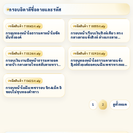
กรอบอิตาลีชื่อลายและรหัส
รหัสสินค้า T0041italy
รหัสสินค้า T0055italy
กรอบทองหน้าโอธรรมดาหน้าโอขัด
กรอบหน้าเรียบเงินสิงห์เดี่ยว ตรง
มันทั้งองค์
กลางลายแข้งสิงห์ ล่างแกะลาย
พญานาค (คัดลอก)
รหัสสินค้า T0126italy
รหัสสินค้า T0292italy
กรอบเงินงานมือหน้าธรรมดายอด
กรอบทองหน้าโอธรรมดาลายแข้ง
ลายบัว กลางลายไทยสลับลายทราย
สิงห์ทั้งองค์ยอดบนฝังเพชรทรงหยด
ล่างลายพญานาค
น้ำ 1 เม็ด
รหัสสินค้า T0421italy
กรอบหน้าโอฝังเพชรรอบ จิก4เม็ด ยิ
ขอบไม่ชุบทองคำขาว
1
2
ดูทั้งหมด