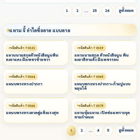
…
1
2
25
26
ดูทั้งหมด
แหวน จี้ กำไลชื่อลาย แบบลาย
รหัสสินค้า T0121
รหัสสินค้า T0319
แหวนนามสกุลตัวหนังสือนูนพื้น
แหวนนามสกุล ตัวหนังสือนูน พื้น
ลงยาแดง ฝังเพชรซ้ายขวา
ลงยาสีตามสั่ง ฝังเพชรรอบ
รหัสสินค้า T0364
รหัสสินค้า T0365
แหนบพระทรงปากกา
แหนบพระทรงปากกา+ก้ามปูแบบ
หมุนได้
รหัสสินค้า T0366
รหัสสินค้า T0379
แหนบพระทรงลวดคู่แข็งแรงสุด
แหวนหุ้มแหวน เปิดช่องเพราะจุด
ตามกำหนด
…
1
2
4
5
ดูทั้งหมด