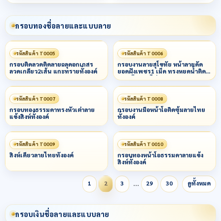
กรอบทองชื่อลายและแบบลาย
รหัสสินค้า T0005
รหัสสินค้า T0006
กรอบติดลวดติดลายฉลุดอกเกสร
กรอบงานลายสุโขทัย หน้าลายดัด
ลวดเกลียว2เส้น แกะทรายทั้งองค์
ยอดฝังเพชร1 เม็ด ทรงหยดน้ำติด
ลวด ข้างลวดไข่ปลารอบ
รหัสสินค้า T0007
รหัสสินค้า T0008
กรอบทองธรรมดาทรงหัวเต่าลาย
กรอบงานมือหน้าโอติดซุ้มลายไทย
แข้งสิงห์ทั้งองค์
ทั้งองค์
รหัสสินค้า T0009
รหัสสินค้า T0010
สิงห์เดี่ยวลายไทยทั้งองค์
กรอบทองหน้าโอธรรมดาลายแข้ง
สิงห์ทั้งองค์
…
1
2
3
29
30
ดูทั้งหมด
กรอบเงินชื่อลายและแบบลาย