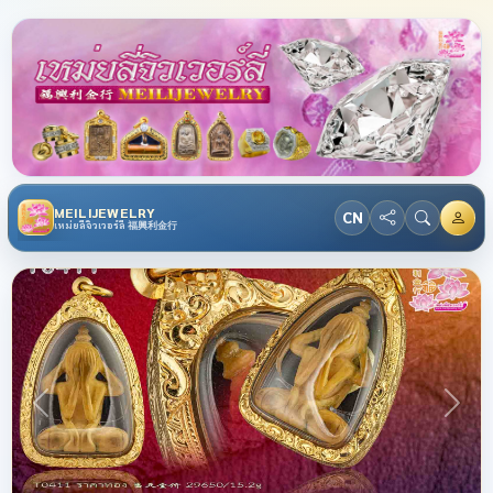
MEILIJEWELRY
CN
เหม่ยลี่จิวเวอร์ลี่ 福興利金行