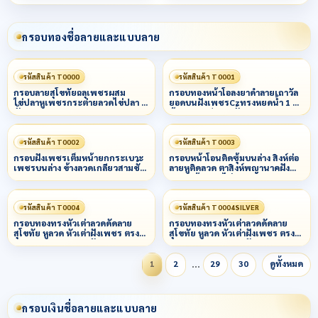
กรอบทองชื่อลายและแบบลาย
รหัสสินค้า T0000
รหัสสินค้า T0001
กรอบลายสุโขทัยฉลุเพชรผสม
กรอบทองหน้าโอลงยาดำลายเถาวัล
ไข่ปลาหูเพชรกระต่ายลวดไข่ปลา 3
ยอดบนฝังเพชรCzทรงหยดน้ำ 1 ม็ด
ชั้น
ข้างลวดเกลียว 3 ชั้น
รหัสสินค้า T0002
รหัสสินค้า T0003
กรอบฝังเพชรเต็มหน้ายกกระเบาะ
กรอบหน้าโอนติดซุ้มบนล่าง สิงห์ต่อ
เพชรบนล่าง ข้างลวดเกลียวสามชั้น
ลายหูติดลวด ตาสิงห์พญานาคฝัง
น
เพชร ข้างลวดไข่ปลาผสมหลอด
รหัสสินค้า T0004
รหัสสินค้า T0004SILVER
กรอบทองทรงหัวเต่าลวดดัดลาย
กรอบทองทรงหัวเต่าลวดดัดลาย
สุโขทัย หูลวด หัวเต่าฝังเพชร ตรง
สุโขทัย หูลวด หัวเต่าฝังเพชร ตรง
กลางยกกนฝระเบาะฝันเพชร
กลางยกกนฝระเบาะฝันเพชร
…
1
2
29
30
ดูทั้งหมด
กรอบเงินชื่อลายและแบบลาย