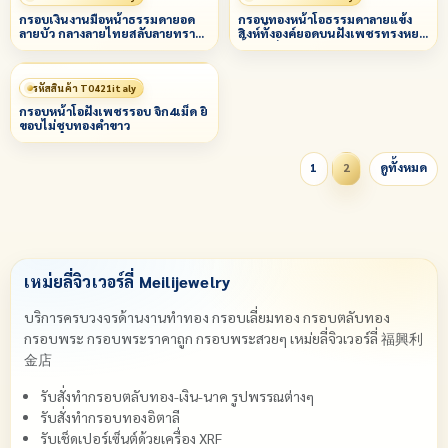
กรอบเงินงานมือหน้าธรรมดายอด
กรอบทองหน้าโอธรรมดาลายแข้ง
ลายบัว กลางลายไทยสลับลายทราย
สิงห์ทั้งองค์ยอดบนฝังเพชรทรงหยด
ล่างลายพญานาค
น้ำ 1 เม็ด
รหัสสินค้า T0421italy
กรอบหน้าโอฝังเพชรรอบ จิก4เม็ด ยิ
ขอบไม่ชุบทองคำขาว
1
2
ดูทั้งหมด
เหม่ยลี่จิวเวอร์ลี่ Meilijewelry
บริการครบวงจรด้านงานทำทอง กรอบเลี่ยมทอง กรอบตลับทอง
กรอบพระ กรอบพระราคาถูก กรอบพระสวยๆ เหม่ยลี่จิวเวอร์ลี่ 福興利
金店
รับสั่งทำกรอบตลับทอง-เงิน-นาค รูปพรรณต่างๆ
รับสั่งทำกรอบทองอิตาลี
รับเช็ดเปอร์เซ็นต์ด้วยเครื่อง XRF