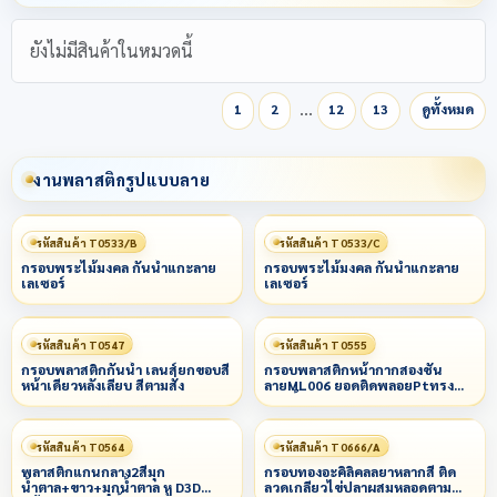
ยังไม่มีสินค้าในหมวดนี้
…
1
2
12
13
ดูทั้งหมด
งานพลาสติกรูปแบบลาย
รหัสสินค้า T0533/B
รหัสสินค้า T0533/C
กรอบพระไม้มงคล กันน้ำแกะลาย
กรอบพระไม้มงคล กันน้ำแกะลาย
เลเซอร์
เลเซอร์
รหัสสินค้า T0547
รหัสสินค้า T0555
​กรอบพลาสติกกันน้ำ เลนส์ยกขอบสี
กรอบพลาสติกหน้ากากสองชั้น
หน้าเดียวหลังเลียบ สีตามสั่ง
ลายML006 ยอดติดพลอยPtทรง
ยอดน้ำ หู สีG1G2G3G4ตามระบุหรือ
แนบแบบ
รหัสสินค้า T0564
รหัสสินค้า T0666/A
พลาสติกแกนกลาง2สีมุก
กรอบทองอะคิลิคลลยาหลากสี ติด
น้ำตาล+ขาว+มุกน้ำตาล หู D3D
ลวดเกลียวไข่ปลาผสมหลอดตาม