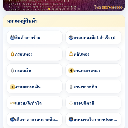
หมวดหมู่สินค้า
สินค้าจากร้าน
กรอบทองมือ1 สำเร็จรูป
กรอบทอง
ตลับทอง
ง
กรอบเงิน
งานตะกรุดทอง
ง
งานตะกรุดเงิน
งานพลาสติก
แหวน/จี้/กำไล
กรอบอิตาลี
เช็คราคากรอบจากชื่อพระ
แบบงานไว ราคาประหยัด