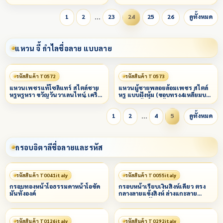
หน้ากาก G1 มุกน้ำตาล+สีธงชาติ
แบบ
ไทย G2 ขาวทึบ G4 มุกน้ำตาล G5
…
ขาวทึบ
1
2
23
24
25
26
ดูทั้งหมด
แหวน จี้ กำไลชื่อลาย แบบลาย
รหัสสินค้า T0572
รหัสสินค้า T0573
แหวนเพชรแท้โซลิแทร์ สไตล์ชาย
แหวนผู้ชายพลอยล้อมเพชร สไตล์
หรูหรูหรา ขวัญวันวาเลนไทน์ เครื่อง
หรู แบบฝังหุ้ม (ขอบทรง4เหลี่ยมบน
ประดับ แหวนแต่งงาน งานเลี้ยง
ล่างมล) ข้างลายเส้นขัดมัน
…
1
2
4
5
ดูทั้งหมด
กรอบอิตาลีชื่อลายและรหัส
รหัสสินค้า T0041italy
รหัสสินค้า T0055italy
กรอบทองหน้าโอธรรมดาหน้าโอขัด
กรอบหน้าเรียบเงินสิงห์เดี่ยว ตรง
มันทั้งองค์
กลางลายแข้งสิงห์ ล่างแกะลาย
พญานาค (คัดลอก)
รหัสสินค้า T0126italy
รหัสสินค้า T0292italy