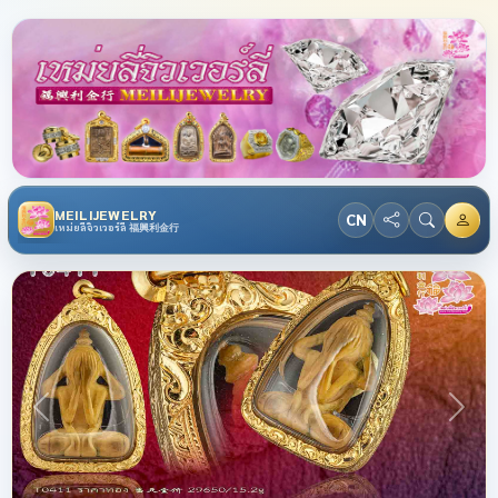
MEILIJEWELRY
CN
เหม่ยลี่จิวเวอร์ลี่ 福興利金行