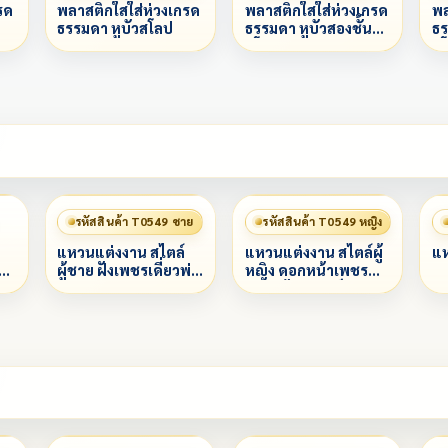
รด
พลาสติกใสใส่ห่วงเกรด
พลาสติกใสใส่ห่วงเกรด
พล
ธรรมดา หูบัวสโลป
ธรรมดา หูบัวสองชั้น
ธร
สโลป
ส
รหัสสินค้า T0549 ชาย
รหัสสินค้า T0549 หญิง
แหวนแต่งงาน สไตล์
แหวนแต่งงาน สไตล์ผู้
แห
ผู้ชาย ฝังเพชรเดี่ยวพ่น
หญิง ดอกหน้าเพชร
ทราย
7เม็ด ข้างละ5เม็ด