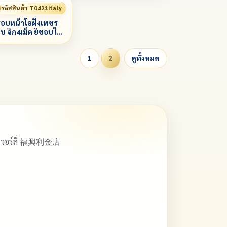
รหัสสินค้า T0421italy
อบหน้าโอฝังเพชร
บ จิก4เม็ด ยิขอบไม่
ุบทองคำขาว
1
2
ดูทั้งหมด
ิวเวอร์ลี่ 福興利金店