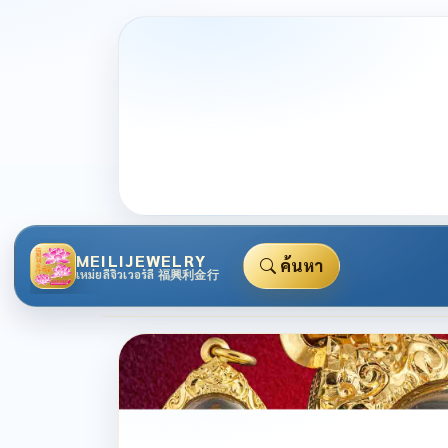
MEILIJEWELRY
ค้นหา
เหม่ยลี่จิวเวอร์ลี่ 福興利金行