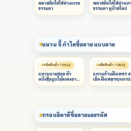
พลาสติกใสใส่ห่วงเกรด
พลาสติกใสใส่ห่วงเก
ธรรมดา
ธรรมดา หูบัวสโลป
แหวน จี้ กำไลชื่อลาย แบบลาย
รหัสสินค้า T0521
รหัสสินค้า T0523
แหวนนามสกุล ตัว
แหวนก้านฝังเพชร 4
หนังสือนูนไม่ลงลงยา
เม็ด ฝังเพชรทรงกระ
ตามสั่ง ฝังเพชรรอบ
เบาะทรงสี่เหลี่ยม
กรอบอิตาลีชื่อลายและรหัส