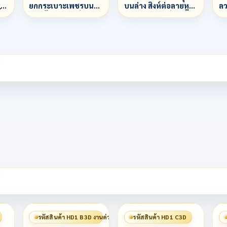
น
ยกกระเบาะเพชรบน
บนล่าง สิงห์ต่อลายหู
ลว
้ำ
ล่าง ข้างลวดเกลียวสาม
ติดลวด ตาสิงห์
ลว
3
ชั้นน
พญานาคฝังเพชร ข้าง
ต
ลวดไข่ปลาผสมหลอด
เบ
รหัสสินค้า HD1 B3D งานด่วน 赶工
รหัสสินค้า HD1 C3D