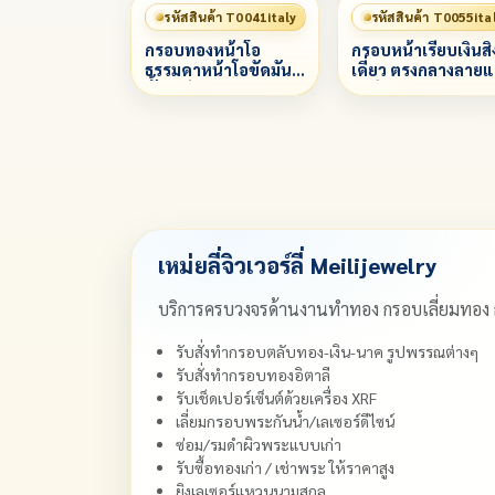
รหัสสินค้า T0041italy
รหัสสินค้า T0055ita
กรอบทองหน้าโอ
กรอบหน้าเรียบเงินสิ
ธรรมดาหน้าโอขัดมัน
เดี่ยว ตรงกลางลายแ
ทั้งองค์
สิงห์ ล่างแกะลาย
พญานาค (คัดลอก)
เหม่ยลี่จิวเวอร์ลี่ Meilijewelry
บริการครบวงจรด้านงานทำทอง กรอบเลี่ยมทอง
รับสั่งทำกรอบตลับทอง-เงิน-นาค รูปพรรณต่างๆ
รับสั่งทำกรอบทองอิตาลี
รับเช็ดเปอร์เซ็นต์ด้วยเครื่อง XRF
เลี่ยมกรอบพระกันน้ำ/เลเซอร์ดีไซน์
ซ่อม/รมดำผิวพระแบบเก่า
รับซื้อทองเก่า / เช่าพระ ให้ราคาสูง
ยิงเลเซอร์แหวนนามสกุล