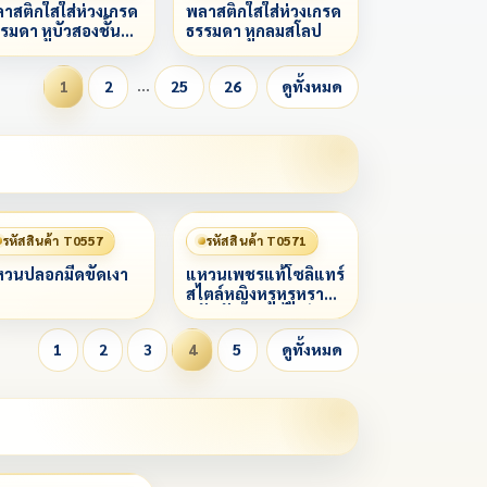
าสติกใสใส่ห่วงเกรด
พลาสติกใสใส่ห่วงเกรด
รมดา หูบัวสองชั้น
ธรรมดา หูกลมสโลป
โลป
…
1
2
25
26
ดูทั้งหมด
รหัสสินค้า T0557
รหัสสินค้า T0571
วนปลอกมีดขัดเงา
แหวนเพชรแท้โซลิแทร์
สไตล์หญิงหรูหรูหรา
ขวัญวันวาเลนไทน์
เครื่องประดับ แหวน
1
2
3
4
5
ดูทั้งหมด
แต่งงาน งานเลี้ยง