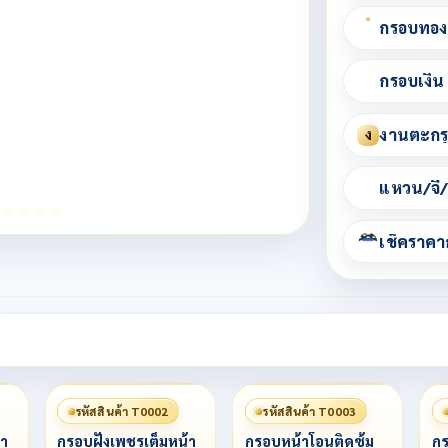
กรอบทอง
กรอบเงิน
งานตะกรุ
ง
แหวน/จี้
รหัสสินค้า T0002
รหัสสินค้า T0003
า
กรอบฝังเพชรเต็มหน้า
กรอบหน้าโอนติดซุ้ม
กร