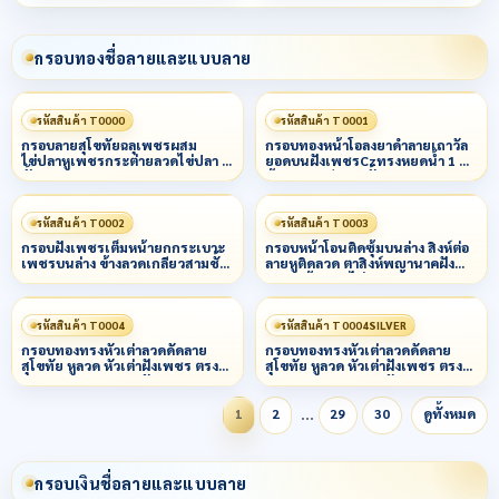
กรอบทองชื่อลายและแบบลาย
รหัสสินค้า T0000
รหัสสินค้า T0001
กรอบลายสุโขทัยฉลุเพชรผสม
กรอบทองหน้าโอลงยาดำลายเถาวัล
ไข่ปลาหูเพชรกระต่ายลวดไข่ปลา 3
ยอดบนฝังเพชรCzทรงหยดน้ำ 1 ม็ด
ชั้น
ข้างลวดเกลียว 3 ชั้น
รหัสสินค้า T0002
รหัสสินค้า T0003
กรอบฝังเพชรเต็มหน้ายกกระเบาะ
กรอบหน้าโอนติดซุ้มบนล่าง สิงห์ต่อ
เพชรบนล่าง ข้างลวดเกลียวสามชั้น
ลายหูติดลวด ตาสิงห์พญานาคฝัง
น
เพชร ข้างลวดไข่ปลาผสมหลอด
รหัสสินค้า T0004
รหัสสินค้า T0004SILVER
กรอบทองทรงหัวเต่าลวดดัดลาย
กรอบทองทรงหัวเต่าลวดดัดลาย
สุโขทัย หูลวด หัวเต่าฝังเพชร ตรง
สุโขทัย หูลวด หัวเต่าฝังเพชร ตรง
กลางยกกนฝระเบาะฝันเพชร
กลางยกกนฝระเบาะฝันเพชร
…
1
2
29
30
ดูทั้งหมด
กรอบเงินชื่อลายและแบบลาย