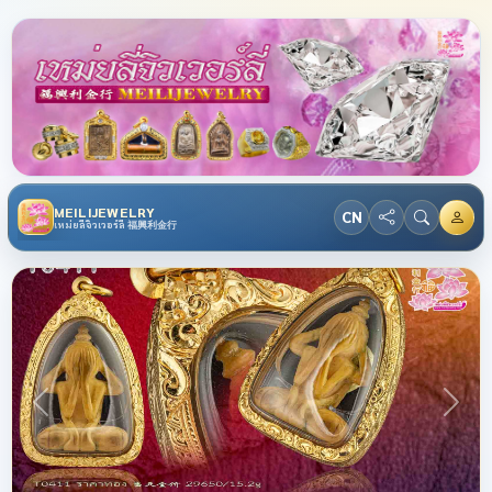
MEILIJEWELRY
CN
เหม่ยลี่จิวเวอร์ลี่ 福興利金行