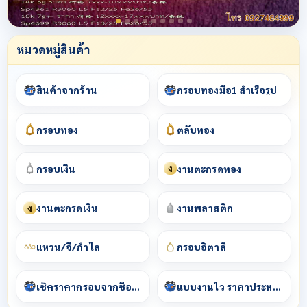
หมวดหมู่สินค้า
สินค้าจากร้าน
กรอบทองมือ1 สำเร็จรูป
กรอบทอง
ตลับทอง
ง
กรอบเงิน
งานตะกรุดทอง
ง
งานตะกรุดเงิน
งานพลาสติก
แหวน/จี้/กำไล
กรอบอิตาลี
เช็คราคากรอบจากชื่อพระ
แบบงานไว ราคาประหยัด