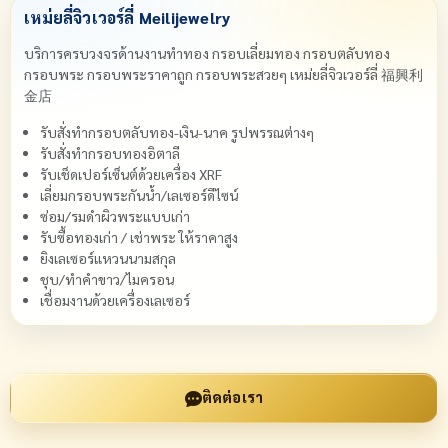
เหม่ยลี่จิวเวอร์ลี่ Meilijewelry
บริการครบวงจรด้านงานทำทอง กรอบเลี่ยมทอง กรอบตลับทอง
กรอบพระ กรอบพระราคาถูก กรอบพระสวยๆ เหม่ยลี่จิวเวอร์ลี่ 福興利
金店
รับสั่งทำกรอบตลับทอง-เงิน-นาค รูปพรรณต่างๆ
รับสั่งทำกรอบทองอิตาลี
รับเช็ดเปอร์เซ็นต์ด้วยเครื่อง XRF
เลี่ยมกรอบพระกันน้ำ/เลเซอร์ดีไซน์
ซ่อม/รมดำผิวพระแบบเก่า
รับซื้อทองเก่า / เช่าพระ ให้ราคาสูง
ยิงเลเซอร์แหวนนามสกุล
ชุบ/ทำคำขาว/ไมครอน
เชื่อมงานด้วยเครื่องเลเซอร์
ติดต่อเรา