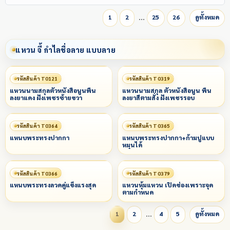
…
1
2
25
26
ดูทั้งหมด
แหวน จี้ กำไลชื่อลาย แบบลาย
รหัสสินค้า T0121
รหัสสินค้า T0319
แหวนนามสกุลตัวหนังสือนูนพื้น
แหวนนามสกุล ตัวหนังสือนูน พื้น
ลงยาแดง ฝังเพชรซ้ายขวา
ลงยาสีตามสั่ง ฝังเพชรรอบ
รหัสสินค้า T0364
รหัสสินค้า T0365
แหนบพระทรงปากกา
แหนบพระทรงปากกา+ก้ามปูแบบ
หมุนได้
รหัสสินค้า T0366
รหัสสินค้า T0379
แหนบพระทรงลวดคู่แข็งแรงสุด
แหวนหุ้มแหวน เปิดช่องเพราะจุด
ตามกำหนด
…
1
2
4
5
ดูทั้งหมด