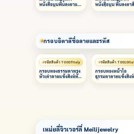
หนังสือนูนพื้นลงยาแดง
หนังสือนูน พื้นลงยาส
ฝังเพชรซ้ายขวา
ตามสั่ง ฝังเพชรรอบ
กรอบอิตาลีชื่อลายและรหัส
รหัสสินค้า T0007italy
รหัสสินค้า T0010ita
กรอบทองธรรมดาทรง
กรอบทองหน้าโอ
หัวเต่าลายแข้งสิงห์ทั้ง
ธรรมดาลายแข้งสิงห์
องค์
ทั้งองค์
เหม่ยลี่จิวเวอร์ลี่ Meilijewelry