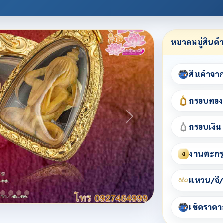
หมวดหมู่สินค้
สินค้าจา
กรอบทอง
กรอบเงิน
งานตะกรุ
ง
แหวน/จี้