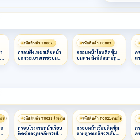
รหัสสินค้า T0002
รหัสสินค้า T0003
า
กรอบฝังเพชรเต็มหน้า
กรอบหน้าโอนติดซุ้ม
กร
น
ยกกระเบาะเพชรบน
บนล่าง สิงห์ต่อลายหู
ลว
้ำ
ล่าง ข้างลวดเกลียวสาม
ติดลวด ตาสิงห์
ลว
3
ชั้นน
พญานาคฝังเพชร ข้าง
ต
ลวดไข่ปลาผสมหลอด
เบ
งงาน
รหัสสินค้า T0021 โรงงาน
รหัสสินค้า T0021งานมือ
ิด
กรอบโรงงานหน้าเรียบ
กรอบหน้าเรียบติดซุ้ม
กร
ลาก
ติดซุ้มลวดเกลียว2เส้น
ลายลวดเกลียว2เส้น
ลา
ลายไทยทั้งองค์
ไทยทั้งองค์
หน