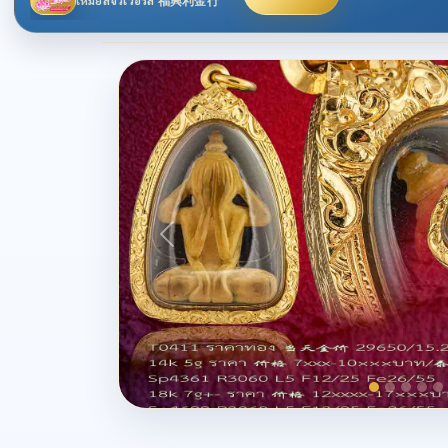
เหม่ยลี่จิวเวอร์ลี่ 福興利金行