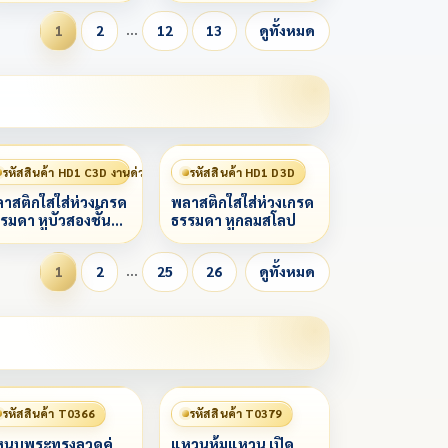
…
1
2
12
13
ดูทั้งหมด
รหัสสินค้า HD1 C3D งานด่วน 赶工
รหัสสินค้า HD1 D3D
าสติกใสใส่ห่วงเกรด
พลาสติกใสใส่ห่วงเกรด
รมดา หูบัวสองชั้น
ธรรมดา หูกลมสโลป
โลป
…
1
2
25
26
ดูทั้งหมด
รหัสสินค้า T0366
รหัสสินค้า T0379
นบพระทรงลวดคู่
แหวนหุ้มแหวน เปิด