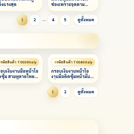
็งแรงสุด
ช่องเพราะจุดตาม
กำหนด
…
1
2
4
5
ดูทั้งหมด
รหัสสินค้า T0039italy
รหัสสินค้า T0040italy
อบเงินงานมือหน้าโอ
กรอบเงินงานหน้าโอ
ดซุ้ม สามหูลายไทย
งานมือติดซุ้มหน้ามัน
งองค์
(คัดลอก)
1
2
ดูทั้งหมด