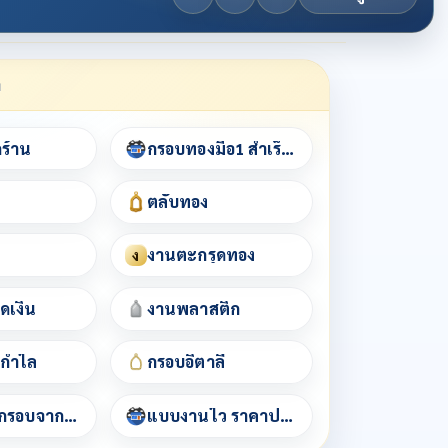
า
กร้าน
กรอบทองมือ1 สำเร็จรูป
ตลับทอง
งานตะกรุดทอง
ง
ดเงิน
งานพลาสติก
/กำไล
กรอบอิตาลี
เช็คราคากรอบจากชื่อพระ
แบบงานไว ราคาประหยัด