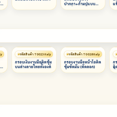
ี
ปากกา+ก้ามปูแบบ
แข
หมุนได้
ly
รหัสสินค้า T0023italy
รหัสสินค้า T0028italy
กรอบเงินงานมือติดซุ้ม
กรอบงานมือหน้าโอติด
กร
บนล่างลายไทยทั้งองค์
ซุ้มขัดมัน (คัดลอก)
ติ
ทั้