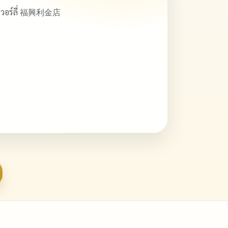
ิวเวอร์ลี่ 福興利金店