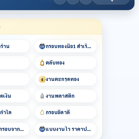
า
กร้าน
กรอบทองมือ1 สำเร็จรูป
ตลับทอง
งานตะกรุดทอง
ง
ดเงิน
งานพลาสติก
/กำไล
กรอบอิตาลี
เช็คราคากรอบจากชื่อพระ
แบบงานไว ราคาประหยัด