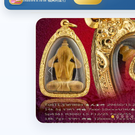
เหม่ยลี่จิวเวอร์ลี่ 福興利金行