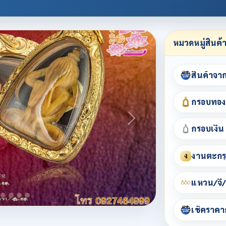
หมวดหมู่สินค้
สินค้าจา
กรอบทอง
กรอบเงิน
งานตะกรุ
ง
แหวน/จี้