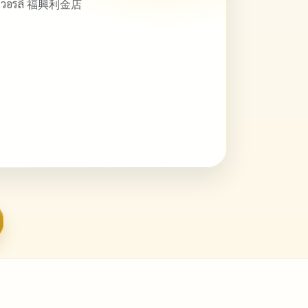
ิวเวอร์ลี่ 福興利金店