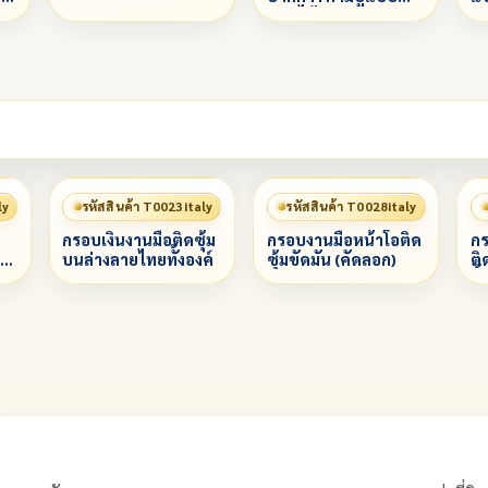
หมุนได้
ly
รหัสสินค้า T0023italy
รหัสสินค้า T0028italy
กรอบเงินงานมือติดซุ้ม
กรอบงานมือหน้าโอติด
กร
บนล่างลายไทยทั้งองค์
ซุ้มขัดมัน (คัดลอก)
ติ
ทั้