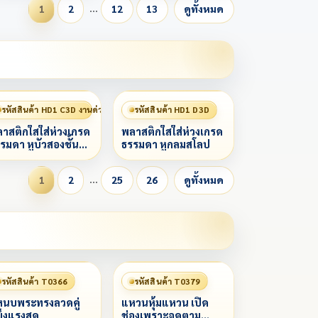
…
1
2
12
13
ดูทั้งหมด
รหัสสินค้า HD1 C3D งานด่วน 赶工
รหัสสินค้า HD1 D3D
าสติกใสใส่ห่วงเกรด
พลาสติกใสใส่ห่วงเกรด
รมดา หูบัวสองชั้น
ธรรมดา หูกลมสโลป
โลป
…
1
2
25
26
ดูทั้งหมด
รหัสสินค้า T0366
รหัสสินค้า T0379
นบพระทรงลวดคู่
แหวนหุ้มแหวน เปิด
็งแรงสุด
ช่องเพราะจุดตาม