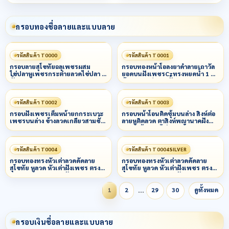
กรอบทองชื่อลายและแบบลาย
รหัสสินค้า T0000
รหัสสินค้า T0001
กรอบลายสุโขทัยฉลุเพชรผสม
กรอบทองหน้าโอลงยาดำลายเถาวัล
ไข่ปลาหูเพชรกระต่ายลวดไข่ปลา 3
ยอดบนฝังเพชรCzทรงหยดน้ำ 1 ม็ด
ชั้น
ข้างลวดเกลียว 3 ชั้น
รหัสสินค้า T0002
รหัสสินค้า T0003
กรอบฝังเพชรเต็มหน้ายกกระเบาะ
กรอบหน้าโอนติดซุ้มบนล่าง สิงห์ต่อ
เพชรบนล่าง ข้างลวดเกลียวสามชั้น
ลายหูติดลวด ตาสิงห์พญานาคฝัง
น
เพชร ข้างลวดไข่ปลาผสมหลอด
รหัสสินค้า T0004
รหัสสินค้า T0004SILVER
กรอบทองทรงหัวเต่าลวดดัดลาย
กรอบทองทรงหัวเต่าลวดดัดลาย
สุโขทัย หูลวด หัวเต่าฝังเพชร ตรง
สุโขทัย หูลวด หัวเต่าฝังเพชร ตรง
กลางยกกนฝระเบาะฝันเพชร
กลางยกกนฝระเบาะฝันเพชร
…
1
2
29
30
ดูทั้งหมด
กรอบเงินชื่อลายและแบบลาย