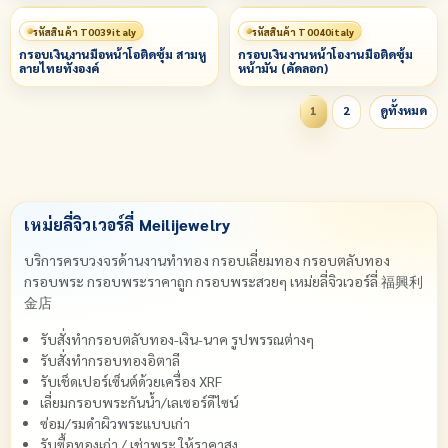
รหัสสินค้า T0039italy
รหัสสินค้า T0040italy
กรอบเงินงานมือหน้าโอติดซุ้ม สามหู
กรอบเงินงานหน้าโองานมือติดซุ้ม
ลายไทยทั้งองค์
หน้ามัน (คัดลอก)
1
2
ดูทั้งหมด
เหม่ยลี่จิวเวอร์ลี่ Meilijewelry
บริการครบวงจรด้านงานทำทอง กรอบเลี่ยมทอง กรอบตลับทอง
กรอบพระ กรอบพระราคาถูก กรอบพระสวยๆ เหม่ยลี่จิวเวอร์ลี่ 福興利
金店
รับสั่งทำกรอบตลับทอง-เงิน-นาค รูปพรรณต่างๆ
รับสั่งทำกรอบทองอิตาลี
รับเช็ดเปอร์เซ็นต์ด้วยเครื่อง XRF
เลี่ยมกรอบพระกันน้ำ/เลเซอร์ดีไซน์
ซ่อม/รมดำผิวพระแบบเก่า
รับซื้อทองเก่า / เช่าพระ ให้ราคาสูง